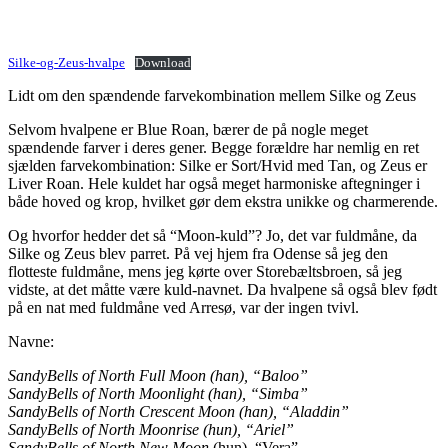
Silke-og-Zeus-hvalpe
Download
Lidt om den spændende farvekombination mellem Silke og Zeus
Selvom hvalpene er Blue Roan, bærer de på nogle meget
spændende farver i deres gener. Begge forældre har nemlig en ret
sjælden farvekombination: Silke er Sort/Hvid med Tan, og Zeus er
Liver Roan. Hele kuldet har også meget harmoniske aftegninger i
både hoved og krop, hvilket gør dem ekstra unikke og charmerende.
Og hvorfor hedder det så “Moon-kuld”? Jo, det var fuldmåne, da
Silke og Zeus blev parret. På vej hjem fra Odense så jeg den
flotteste fuldmåne, mens jeg kørte over Storebæltsbroen, så jeg
vidste, at det måtte være kuld-navnet. Da hvalpene så også blev født
på en nat med fuldmåne ved Arresø, var der ingen tvivl.
Navne:
SandyBells of North Full Moon (han), “Baloo”
SandyBells of North Moonlight (han), “Simba”
SandyBells of North Crescent Moon (han), “Aladdin”
SandyBells of North Moonrise (hun), “Ariel”
SandyBells of North New Moon
(hun), “Vera”