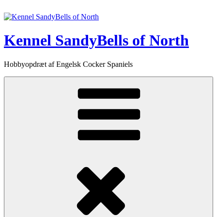
Videre
til
indhold
Kennel SandyBells of North
Hobbyopdræt af Engelsk Cocker Spaniels