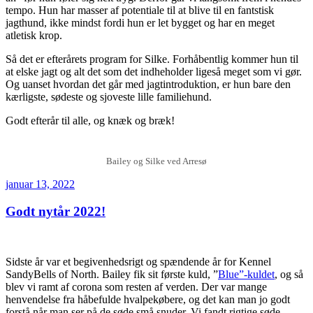
tempo. Hun har masser af potentiale til at blive til en fantstisk
jagthund, ikke mindst fordi hun er let bygget og har en meget
atletisk krop.
Så det er efterårets program for Silke. Forhåbentlig kommer hun til
at elske jagt og alt det som det indheholder ligeså meget som vi gør.
Og uanset hvordan det går med jagtintroduktion, er hun bare den
kærligste, sødeste og sjoveste lille familiehund.
Godt efterår til alle, og knæk og bræk!
Bailey og Silke ved Arresø
Udgivet
januar 13, 2022
den
Godt nytår 2022!
Sidste år var et begivenhedsrigt og spændende år for Kennel
SandyBells of North. Bailey fik sit første kuld, ”
Blue”-kuldet
, og så
blev vi ramt af corona som resten af verden. Der var mange
henvendelse fra håbefulde hvalpekøbere, og det kan man jo godt
forstå når man ser på de søde små snuder. Vi fandt rigtige søde