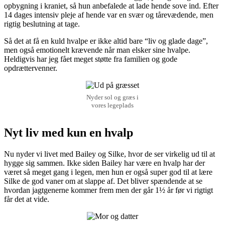
opbygning i kraniet, så hun anbefalede at lade hende sove ind. Efter
14 dages intensiv pleje af hende var en svær og tårevædende, men
rigtig beslutning at tage.
Så det at få en kuld hvalpe er ikke altid bare “liv og glade dage”,
men også emotionelt krævende når man elsker sine hvalpe.
Heldigvis har jeg fået meget støtte fra familien og gode
opdrættervenner.
Nyder sol og græs i
vores legeplads
Nyt liv med kun en hvalp
Nu nyder vi livet med Bailey og Silke, hvor de ser virkelig ud til at
hygge sig sammen. Ikke siden Bailey har være en hvalp har der
været så meget gang i legen, men hun er også super god til at lære
Silke de god vaner om at slappe af. Det bliver spændende at se
hvordan jagtgenerne kommer frem men der går 1½ år før vi rigtigt
får det at vide.