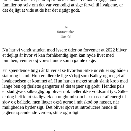
familier og selv om det var vemodigt at sige farvel til hvalpene, er
det dejligt at vide at de har det rigtigt godt.
De
fantastiske
fire <3
Nu har vi vendt snuden mod lysere tider og forventer at 2022 bliver
et dejligt år hvor vi kan forhåbentlig igen kan nyde livet med
familien, venner og vores hunde som i gamle dage.
En spændende ting i år bliver at se hvordan Silke udvikler sig både i
statur og i sind. Hun er allerede lige så høj som Bailey og meget af
hvalpepelsen er kommet af. Hun har en meget smuk slank krop med
lange ben og fjerlette gangarter så det tegner sig godt. Hendes pels
er stadigvæk silkeagtig og bliver nok heller ikke voldsomt tyk. Silke
er dog helt klart stadigvæk en unghund som har masser af energi til
sjov og ballade, men ligger også gerne i mit skød og nusser, når
muligheden byder sigt. Det bliver sjovt at introducere hende til
jagtens spændende verden, stille og roligt.