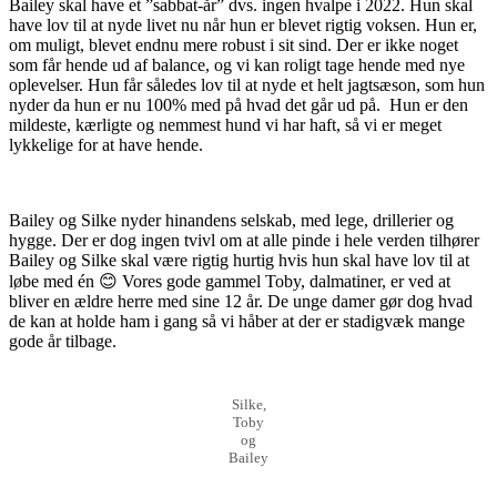
Bailey skal have et ”sabbat-år” dvs. ingen hvalpe i 2022. Hun skal
have lov til at nyde livet nu når hun er blevet rigtig voksen. Hun er,
om muligt, blevet endnu mere robust i sit sind. Der er ikke noget
som får hende ud af balance, og vi kan roligt tage hende med nye
oplevelser. Hun får således lov til at nyde et helt jagtsæson, som hun
nyder da hun er nu 100% med på hvad det går ud på. Hun er den
mildeste, kærligte og nemmest hund vi har haft, så vi er meget
lykkelige for at have hende.
Bailey og Silke nyder hinandens selskab, med lege, drillerier og
hygge. Der er dog ingen tvivl om at alle pinde i hele verden tilhører
Bailey og Silke skal være rigtig hurtig hvis hun skal have lov til at
løbe med én 😊 Vores gode gammel Toby, dalmatiner, er ved at
bliver en ældre herre med sine 12 år. De unge damer gør dog hvad
de kan at holde ham i gang så vi håber at der er stadigvæk mange
gode år tilbage.
Silke,
Toby
og
Bailey