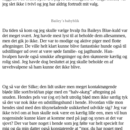
jeg slet ikke i tvivl og jeg har aldrig fortrudt mit valg.
Bailey´s babyblik
Da tiden så kom og jeg skulle vælge hvalp fra Baileys Blue-kuld var
det meget svært. Jeg havde mest lyst til at beholde dem allesammen,
men det gik jo ikke. Der var to modige og aktive piger med flotte
aftegninger. De ville helt klart kunne blive fantastiske hunde også til
udstillinger ud over at være søde familie- og jagthunde. Han-
hvalpen havde også smukke aftegninger og den skønneste kærlig og
rolig sind. Jeg havde dog besluttet at jeg skulle beholde en af
tævehvalpene så ham kunne det ikke blive.
Og så var der Silke; den lidt usikre men meget kontaktsøgende
bløde lille sort/hvid/tan pige med en “halv-skæg” aftegning på
snuden. Hendes pels var (og er) helt utrolig blød men ikke særlig tyk
så der var nok ikke en udstillingshund i hende. Hvordan ville mon
hendes sind med den tilsyneladende usikkerhed udvikle sig? Jeg var
ikke tvivl om at hun skulle nok være en kærlig lille een, men vil hun
nogensinde kunne klare at komme med på jagt og synes at det var
sjovt? Der var bare noget i hende som jeg følte var helt specielt for
mig og da min datter også konstaterede at “mor, du har noget med