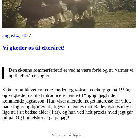
Udgivet
august 4, 2022
den
Vi glæder os til efteråret!
Den skønne sommerferietid er ved at være forbi og nu varmer vi
op til efterårets jagter.
Silke er nu blevet en mere moden og voksen cockerpige på 1½ år,
og vi glæder os til at introducere hende til “rigtig” jagt i den
kommende jagtsæson. Hun viser allerede meget interesse for vildt,
både fugle- og hjortevildt, ligesom hendes mor Bailey gør. Bailey er
lige nu i sit bedste alder (4 år), og hun ved helt præcis hvad jagt går
ud på. Og hun elsker at gå på jagt!
Vi venter på fugle …