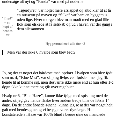
undersøge alt nyt og “Panda” var med på noderne.
“Tigerdyret” var noget mere afslappet og altid klar til at få
en nussetur på maven og “Silke” var bare en hyggemus
“Pippi”
uden lige. Hver morgen blev man mødt med en glad lille
– en
flok som elskede at få selskab og ud i haven var der gang i
kopi af
dem allesammen.
hendes
far
Hyggestund med alle fire <3
Men var der ikke 6 hvalpe som blev født?
Jo, og det er noget det hårdeste med opdræt. Hvalpen som blev født
som nr. 4, “Blue Mist”, var slap og livløs ved fødslen men jeg fik
hende til at komme sig, men desværre ikke mere end at hun efter 1½
døgn ikke kunne mere og gik over regnbuen.
Hvalp nr 6, “Blue Haze”, kunne ikke følge med spisning med de
andre, så jeg gav hende flaske hver anden/ tredje time de første 14
dage. Da de andre åbnede øjnene, kunne jeg se at der var noget helt
galt med hendes øjne og vi besøgte vores dyrelæge. Hun
konstaterede at Haze var 100% blind i begge øjne og manglede