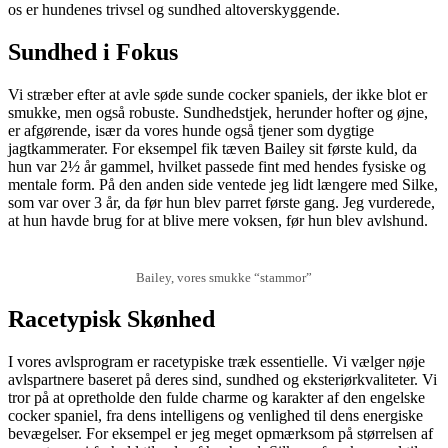
os er hundenes trivsel og sundhed altoverskyggende.
Sundhed i Fokus
Vi stræber efter at avle søde sunde cocker spaniels, der ikke blot er
smukke, men også robuste. Sundhedstjek, herunder hofter og øjne,
er afgørende, især da vores hunde også tjener som dygtige
jagtkammerater. For eksempel fik tæven Bailey sit første kuld, da
hun var 2½ år gammel, hvilket passede fint med hendes fysiske og
mentale form. På den anden side ventede jeg lidt længere med Silke,
som var over 3 år, da før hun blev parret første gang. Jeg vurderede,
at hun havde brug for at blive mere voksen, før hun blev avlshund.
Bailey, vores smukke “stammor”
Racetypisk Skønhed
I vores avlsprogram er racetypiske træk essentielle. Vi vælger nøje
avlspartnere baseret på deres sind, sundhed og eksteriørkvaliteter. Vi
tror på at opretholde den fulde charme og karakter af den engelske
cocker spaniel, fra dens intelligens og venlighed til dens energiske
bevægelser. For eksempel er jeg meget opmærksom på størrelsen af