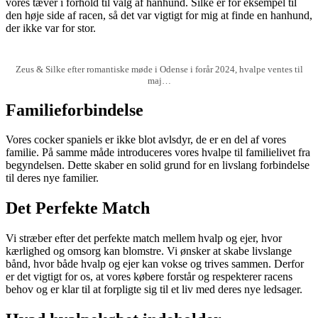
vores tæver i forhold til valg af hanhund. Silke er for eksempel til
den høje side af racen, så det var vigtigt for mig at finde en hanhund,
der ikke var for stor.
Zeus & Silke efter romantiske møde i Odense i forår 2024, hvalpe ventes til
maj…
Familieforbindelse
Vores cocker spaniels er ikke blot avlsdyr, de er en del af vores
familie. På samme måde introduceres vores hvalpe til familielivet fra
begyndelsen. Dette skaber en solid grund for en livslang forbindelse
til deres nye familier.
Det Perfekte Match
Vi stræber efter det perfekte match mellem hvalp og ejer, hvor
kærlighed og omsorg kan blomstre. Vi ønsker at skabe livslange
bånd, hvor både hvalp og ejer kan vokse og trives sammen. Derfor
er det vigtigt for os, at vores købere forstår og respekterer racens
behov og er klar til at forpligte sig til et liv med deres nye ledsager.