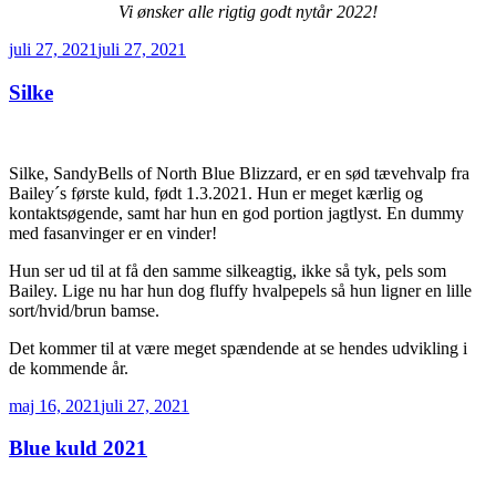
Vi ønsker alle rigtig godt nytår 2022!
Udgivet
juli 27, 2021
juli 27, 2021
den
Silke
Silke, SandyBells of North Blue Blizzard, er en sød tævehvalp fra
Bailey´s første kuld, født 1.3.2021. Hun er meget kærlig og
kontaktsøgende, samt har hun en god portion jagtlyst. En dummy
med fasanvinger er en vinder!
Hun ser ud til at få den samme silkeagtig, ikke så tyk, pels som
Bailey. Lige nu har hun dog fluffy hvalpepels så hun ligner en lille
sort/hvid/brun bamse.
Det kommer til at være meget spændende at se hendes udvikling i
de kommende år.
Udgivet
maj 16, 2021
juli 27, 2021
den
Blue kuld 2021