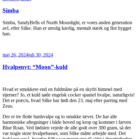
den
Simba
Simba, SandyBells of North Moonlight, er vores anden generation
avl, efter Silke. Han er utrolig kærlig, mentalt stærk og flot bygget
han.
Udgivet
maj 26, 2024
juli 30, 2024
den
Hvalpenyt: “Moon”-kuld
Hvad er smukkere end en fuldmåne på en skyfri himmel med
stjerner? Jo, et kuld søde engelsk cocker spaniel hvalpe, naturligvis!
Det er præcis, hvad Silke har født den 23. maj efter parring med
Zeus.
Der er tre flotte hanhvalpe og to smukke tæver. De har alle
harmoniske aftegninger i både hoved og krop og kommer i farven
Blue Roan. Ved fødslen vejede de alle godt over 300 gram, så det
var nogle store hvalpebasser, som Silke måtte arbejde med. Det
forklarer også, hvorfor Silke var meget stor til sidst i drægtigheden.