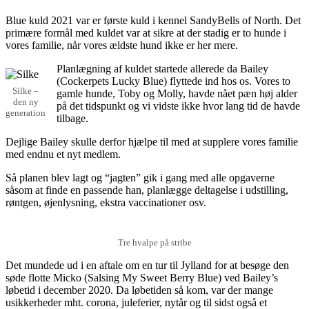
Blue kuld 2021 var er første kuld i kennel SandyBells of North. Det
primære formål med kuldet var at sikre at der stadig er to hunde i
vores familie, når vores ældste hund ikke er her mere.
Planlægning af kuldet startede allerede da Bailey
(Cockerpets Lucky Blue) flyttede ind hos os. Vores to
Silke –
gamle hunde, Toby og Molly, havde nået pæn høj alder
den ny
på det tidspunkt og vi vidste ikke hvor lang tid de havde
generation
tilbage.
Dejlige Bailey skulle derfor hjælpe til med at supplere vores familie
med endnu et nyt medlem.
Så planen blev lagt og “jagten” gik i gang med alle opgaverne
såsom at finde en passende han, planlægge deltagelse i udstilling,
røntgen, øjenlysning, ekstra vaccinationer osv.
Tre hvalpe på stribe
Det mundede ud i en aftale om en tur til Jylland for at besøge den
søde flotte Micko (Salsing My Sweet Berry Blue) ved Bailey’s
løbetid i december 2020. Da løbetiden så kom, var der mange
usikkerheder mht. corona, juleferier, nytår og til sidst også et