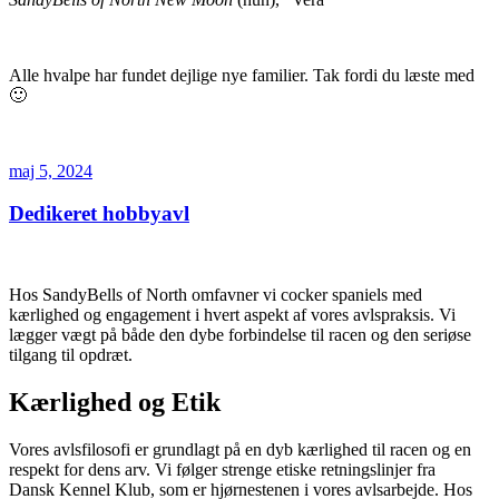
Alle hvalpe har fundet dejlige nye familier. Tak fordi du læste med
🙂
Udgivet
maj 5, 2024
den
Dedikeret hobbyavl
Hos SandyBells of North omfavner vi cocker spaniels med
kærlighed og engagement i hvert aspekt af vores avlspraksis. Vi
lægger vægt på både den dybe forbindelse til racen og den seriøse
tilgang til opdræt.
Kærlighed og Etik
Vores avlsfilosofi er grundlagt på en dyb kærlighed til racen og en
respekt for dens arv. Vi følger strenge etiske retningslinjer fra
Dansk Kennel Klub, som er hjørnestenen i vores avlsarbejde. Hos