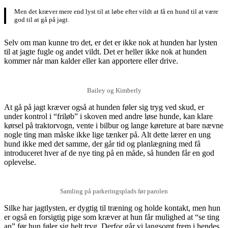
Men det kræver mere end lyst til at løbe efter vildt at få en hund til at være
god til at gå på jagt.
Selv om man kunne tro det, er det er ikke nok at hunden har lysten
til at jagte fugle og andet vildt. Det er heller ikke nok at hunden
kommer når man kalder eller kan apportere eller drive.
Bailey og Kimberly
At gå på jagt kræver også at hunden føler sig tryg ved skud, er
under kontrol i “friløb” i skoven med andre løse hunde, kan klare
kørsel på traktorvogn, vente i bilbur og lange køreture at bare nævne
nogle ting man måske ikke lige tænker på. Alt dette lærer en ung
hund ikke med det samme, der går tid og planlægning med få
introduceret hver af de nye ting på en måde, så hunden får en god
oplevelse.
Samling på parkeringsplads før parolen
Silke har jagtlysten, er dygtig til træning og holde kontakt, men hun
er også en forsigtig pige som kræver at hun får mulighed at “se ting
an” før hun føler sig helt tryg. Derfor går vi langsomt frem i hendes