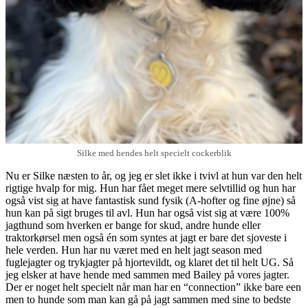
Silke med hendes helt specielt cockerblik
Nu er Silke næsten to år, og jeg er slet ikke i tvivl at hun var den helt
rigtige hvalp for mig. Hun har fået meget mere selvtillid og hun har
også vist sig at have fantastisk sund fysik (A-hofter og fine øjne) så
hun kan på sigt bruges til avl. Hun har også vist sig at være 100%
jagthund som hverken er bange for skud, andre hunde eller
traktorkørsel men også én som syntes at jagt er bare det sjoveste i
hele verden. Hun har nu været med en helt jagt season med
fuglejagter og trykjagter på hjortevildt, og klaret det til helt UG. Så
jeg elsker at have hende med sammen med Bailey på vores jagter.
Der er noget helt specielt når man har en “connection” ikke bare een
men to hunde som man kan gå på jagt sammen med sine to bedste