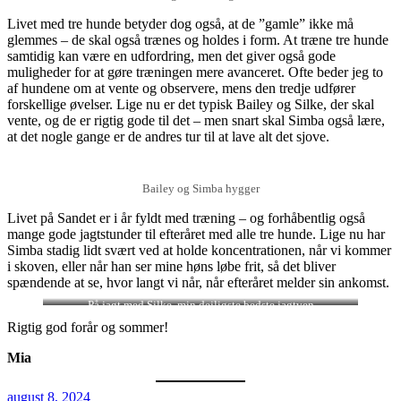
Livet med tre hunde betyder dog også, at de ”gamle” ikke må
glemmes – de skal også trænes og holdes i form. At træne tre hunde
samtidig kan være en udfordring, men det giver også gode
muligheder for at gøre træningen mere avanceret. Ofte beder jeg to
af hundene om at vente og observere, mens den tredje udfører
forskellige øvelser. Lige nu er det typisk Bailey og Silke, der skal
vente, og de er rigtig gode til det – men snart skal Simba også lære,
at det nogle gange er de andres tur til at lave alt det sjove.
Bailey og Simba hygger
Livet på Sandet er i år fyldt med træning – og forhåbentlig også
mange gode jagtstunder til efteråret med alle tre hunde. Lige nu har
Simba stadig lidt svært ved at holde koncentrationen, når vi kommer
i skoven, eller når han ser mine høns løbe frit, så det bliver
spændende at se, hvor langt vi når, når efteråret melder sin ankomst.
På jagt med Silke, min dejligste bedste jagtven
Rigtig god forår og sommer!
Mia
Udgivet
august 8, 2024