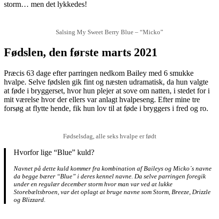
storm… men det lykkedes!
Salsing My Sweet Berry Blue – “Micko”
Fødslen, den første marts 2021
Præcis 63 dage efter parringen nedkom Bailey med 6 smukke
hvalpe. Selve fødslen gik fint og næsten udramatisk, da hun valgte
at føde i bryggerset, hvor hun plejer at sove om natten, i stedet for i
mit værelse hvor der ellers var anlagt hvalpeseng. Efter mine tre
forsøg at flytte hende, fik hun lov til at føde i bryggers i fred og ro.
Fødselsdag, alle seks hvalpe er født
Hvorfor lige “Blue” kuld?
Navnet på dette kuld kommer fra kombination af Baileys og Micko´s navne
da begge bærer “Blue” i deres kennel navne. Da selve parringen foregik
under en regulær december storm hvor man var ved at lukke
Storebæltsbroen, var det oplagt at bruge navne som Storm, Breeze, Drizzle
og Blizzard.