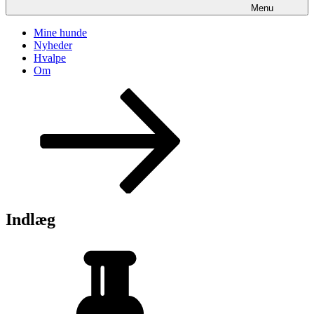
Menu
Mine hunde
Nyheder
Hvalpe
Om
Rul
ned
til
indhold
Indlæg