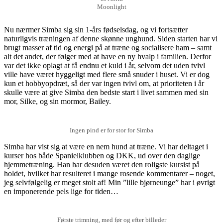
Moonlight
Nu nærmer Simba sig sin 1-års fødselsdag, og vi fortsætter
naturligvis træningen af denne skønne unghund. Siden starten har vi
brugt masser af tid og energi på at træne og socialisere ham – samt
alt det andet, der følger med at have en ny hvalp i familien. Derfor
var det ikke oplagt at få endnu et kuld i år, selvom det uden tvivl
ville have været hyggeligt med flere små snuder i huset. Vi er dog
kun et hobbyopdræt, så der var ingen tvivl om, at prioriteten i år
skulle være at give Simba den bedste start i livet sammen med sin
mor, Silke, og sin mormor, Bailey.
Ingen pind er for stor for Simba
Simba har vist sig at være en nem hund at træne. Vi har deltaget i
kurser hos både Spanielklubben og DKK, ud over den daglige
hjemmetræning. Han har desuden været den roligste kursist på
holdet, hvilket har resulteret i mange rosende kommentarer – noget,
jeg selvfølgelig er meget stolt af! Min ”lille bjørneunge” har i øvrigt
en imponerende pels lige for tiden…
Første trimning, med før og efter billeder