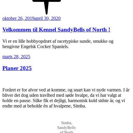
Udgivet
oktober 26, 2019
april 30, 2020
den
Velkommen til Kennel SandyBells of North !
Vi er en lille hobbyopdræt af racetypiske sunde, smukke og
hengivne Engelsk Cocker Spaniels.
Udgivet
marts 28, 2025
den
Planer 2025
Foråret er for alvor ved at komme, og snart kan vi nyde varmen. I år
bliver det dog uden travlhed med søde hvalpe, da vi har valgt at
holde en pause. Silke fik et dejligt, harmonisk kuld sidste år, og vi
endte med at beholde én af hvalpene, Simba.
Simba,
SandyBells
of North