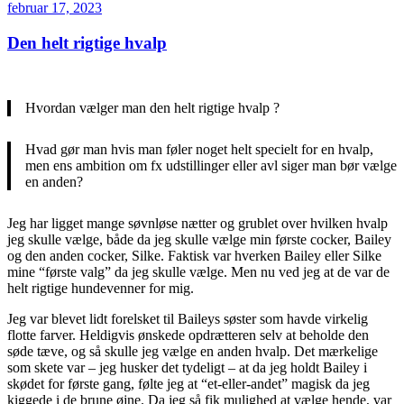
Udgivet
februar 17, 2023
den
Den helt rigtige hvalp
Hvordan vælger man den helt rigtige hvalp ?
Hvad gør man hvis man føler noget helt specielt for en hvalp,
men ens ambition om fx udstillinger eller avl siger man bør vælge
en anden?
Jeg har ligget mange søvnløse nætter og grublet over hvilken hvalp
jeg skulle vælge, både da jeg skulle vælge min første cocker, Bailey
og den anden cocker, Silke. Faktisk var hverken Bailey eller Silke
mine “første valg” da jeg skulle vælge. Men nu ved jeg at de var de
helt rigtige hundevenner for mig.
Jeg var blevet lidt forelsket til Baileys søster som havde virkelig
flotte farver. Heldigvis ønskede opdrætteren selv at beholde den
søde tæve, og så skulle jeg vælge en anden hvalp. Det mærkelige
som skete var – jeg husker det tydeligt – at da jeg holdt Bailey i
skødet for første gang, følte jeg at “et-eller-andet” magisk da jeg
kiggede i de brune øjne. Da jeg så fik mulighed at vælge hende, var