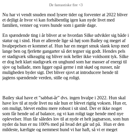
De fantastiske fire <3
Nu har vi vendt snuden mod lysere tider og forventer at 2022 bliver
et dejligt år hvor vi kan forhåbentlig igen kan nyde livet med
familien, venner og vores hunde som i gamle dage.
En spændende ting i år bliver at se hvordan Silke udvikler sig både i
statur og i sind. Hun er allerede lige så høj som Bailey og meget af
hvalpepelsen er kommet af. Hun har en meget smuk slank krop med
lange ben og fjerlette gangarter så det tegner sig godt. Hendes pels
er stadigvæk silkeagtig og bliver nok heller ikke voldsomt tyk. Silke
er dog helt klart stadigvæk en unghund som har masser af energi til
sjov og ballade, men ligger også gerne i mit skød og nusser, når
muligheden byder sigt. Det bliver sjovt at introducere hende til
jagtens spændende verden, stille og roligt.
Bailey skal have et ”sabbat-år” dvs. ingen hvalpe i 2022. Hun skal
have lov til at nyde livet nu når hun er blevet rigtig voksen. Hun er,
om muligt, blevet endnu mere robust i sit sind. Der er ikke noget
som får hende ud af balance, og vi kan roligt tage hende med nye
oplevelser. Hun får således lov til at nyde et helt jagtsæson, som hun
nyder da hun er nu 100% med på hvad det går ud på. Hun er den
mildeste, kærligte og nemmest hund vi har haft, så vi er meget