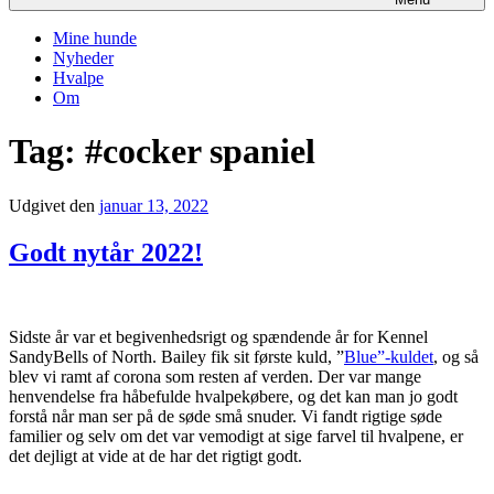
Mine hunde
Nyheder
Hvalpe
Om
Tag:
#cocker spaniel
Udgivet den
januar 13, 2022
Godt nytår 2022!
Sidste år var et begivenhedsrigt og spændende år for Kennel
SandyBells of North. Bailey fik sit første kuld, ”
Blue”-kuldet
, og så
blev vi ramt af corona som resten af verden. Der var mange
henvendelse fra håbefulde hvalpekøbere, og det kan man jo godt
forstå når man ser på de søde små snuder. Vi fandt rigtige søde
familier og selv om det var vemodigt at sige farvel til hvalpene, er
det dejligt at vide at de har det rigtigt godt.